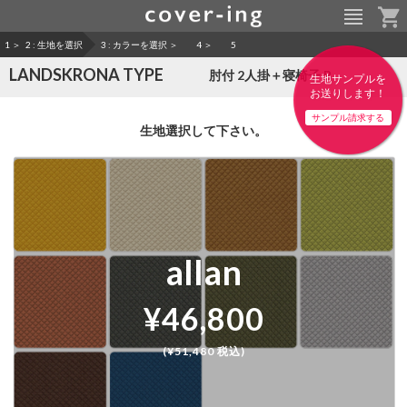
1
＞
2 : 生地を選択
3 : カラーを選択 ＞
4
＞
5
LANDSKRONA TYPE
肘付 2人掛＋寝椅子 B
生地サンプルを
お送りします！
サンプル請求する
生地選択して下さい。
allan
¥46,800
(¥51,480 税込)