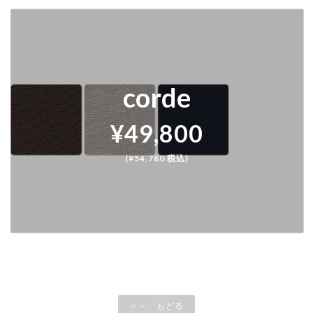
corde
¥49,800
(¥54,780 税込)
＜＜ もどる