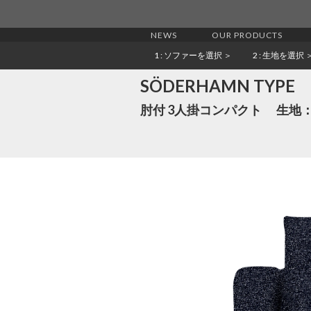
NEWS
OUR PRODUCTS
1
: ソファーを選択
＞
2
: 生地を選択
SÖDERHAMN TYPE
肘付 3人掛コンパクト 生地： b